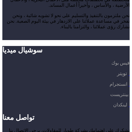
الأرضية ، والأساس ، وأخيراً أعمال المساند.
نحن ملتزمون بالتنفيذ والتسليم على نحو لا تشوبه شائبة ، ونحن
نفخر في مساعدة عملائنا على الازدهار في بيئة اليوم الصعبة. نحن
نشارك رؤى عملائنا ، والتزامنا بالبناء.
سوشيال ميديا
فيس بوك
تويتر
انستجرام
بينتريست
لينكدان
تواصل معنا
نشكرك على اهتمامك بشركة طوبار للمقاولات. يرجى الاتصال بنا