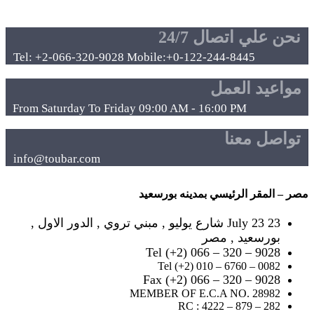
نحن علي اتصال 24/7
Tel: +2-066-320-9028 Mobile:+0-122-244-8445
مواعيد العمل
From Saturday To Friday 09:00 AM - 16:00 PM
تواصل معنا
info@toubar.com
مصر – المقر الرئيسي بمدينه بورسعيد
23 July 23 شارع يوليو , مبني تروي , الدور الاول ,
بورسعيد , مصر
Tel (+2) 066 – 320 – 9028
Tel (+2) 010 – 6760 – 0082
Fax (+2) 066 – 320 – 9028
MEMBER OF E.C.A NO. 28982
RC : 4222 – 879 – 282