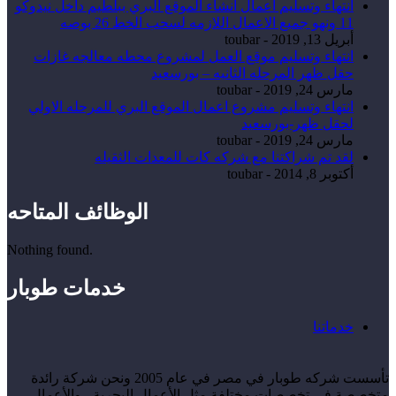
انتهاء وتسليم اعمال انشاء الموقع البري ببلطيم داخل نيدوكو
11 ونهو جميع الاعمال اللازمه لسحب الخط 26 بوصه
أبريل 13, 2019
-
toubar
انتهاء وتسليم موقع العمل لمشروع محطه معالجه غازات
حقل ظهر المرحله الثانيه – بورسعيد
مارس 24, 2019
-
toubar
انتهاء وتسليم مشروع اعمال الموقع البري للمرحله الاولي
لحقل ظهر-بورسعيد
مارس 24, 2019
-
toubar
لقد تم شراكتنا مع شركه كات للمعدات الثقيله
أكتوبر 8, 2014
-
toubar
الوظائف المتاحه
Nothing found.
خدمات طوبار
خدماتنا
تأسست شركه طوبار في مصر في عام 2005 ونحن شركة رائدة
متخصصة في تخصصات مختلفة مثل الأعمال البحرية ، والأعمال