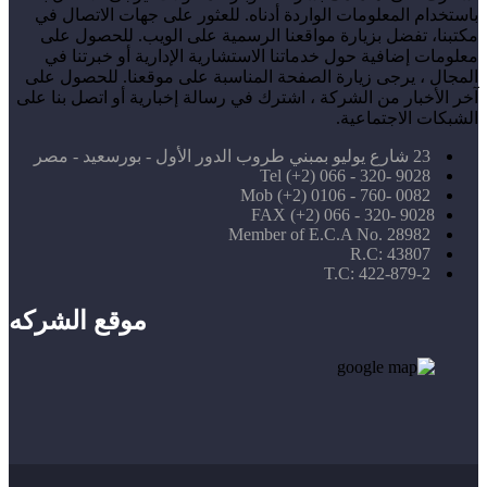
باستخدام المعلومات الواردة أدناه. للعثور على جهات الاتصال في
مكتبنا، تفضل بزيارة مواقعنا الرسمية على الويب. للحصول على
معلومات إضافية حول خدماتنا الاستشارية الإدارية أو خبرتنا في
المجال ، يرجى زيارة الصفحة المناسبة على موقعنا. للحصول على
آخر الأخبار من الشركة ، اشترك في رسالة إخبارية أو اتصل بنا على
الشبكات الاجتماعية.
23 شارع يوليو بمبني طروب الدور الأول - بورسعيد - مصر
Tel (+2) 066 - 320- 9028
Mob (+2) 0106 - 760- 0082
FAX (+2) 066 - 320- 9028
Member of E.C.A No. 28982
R.C: 43807
T.C: 422-879-2
موقع الشركه